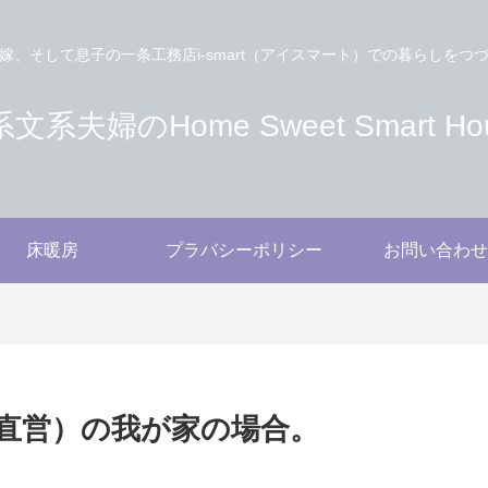
嫁、そして息子の一条工務店i-smart（アイスマート）での暮らしをつ
文系夫婦のHome Sweet Smart Ho
床暖房
プラバシーポリシー
お問い合わせ
直営）の我が家の場合。