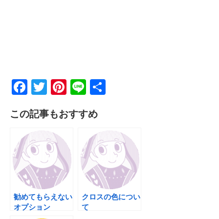
F
T
Pi
Li
共
a
wi
nt
n
有
この記事もおすすめ
c
tt
er
e
e
er
e
b
st
o
o
k
勧めてもらえない
クロスの色につい
オプション
て