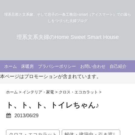
理系旦那と文系嫁、そして息子の一条工務店i-smart（アイスマート）での暮ら
しをつづった夫婦ブログ
理系文系夫婦のHome Sweet Smart House
ホーム
床暖房
プラバシーポリシー
お問い合わせ
自己紹介
本ページはプロモーションが含まれています。
ホーム
>
インテリア・家電
>
クロス・エコカラット
>
ト、ト、ト、トイレちゃん♪
2013/06/29
クロス・エコカラット
解体・建築中・引き渡し