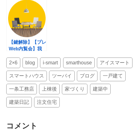
【鍵解除】【プレ
Web内覧会】我
が家のダイニン
グ、ほぼ決まり
2×6
blog
i-smart
smarthouse
アイスマート
スマートハウス
ツーバイ
ブログ
一戸建て
一条工務店
上棟後
家づくり
建築中
建築日記
注文住宅
コメント