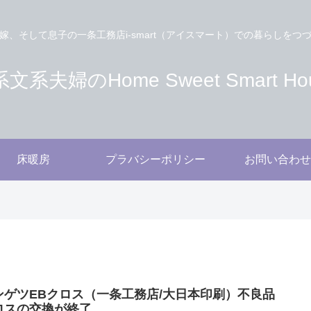
嫁、そして息子の一条工務店i-smart（アイスマート）での暮らしをつ
文系夫婦のHome Sweet Smart Ho
床暖房
プラバシーポリシー
お問い合わせ
ンゲツEBクロス（一条工務店/大日本印刷）不良品
ロスの交換が終了。