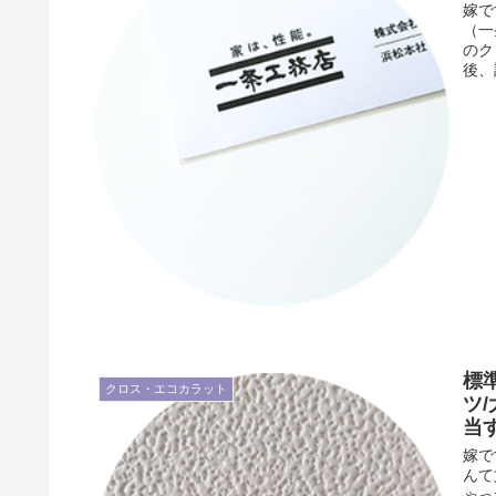
嫁で
（一
のク
後、
標
クロス・エコカラット
ツ
当
嫁で
んて
ゃっ