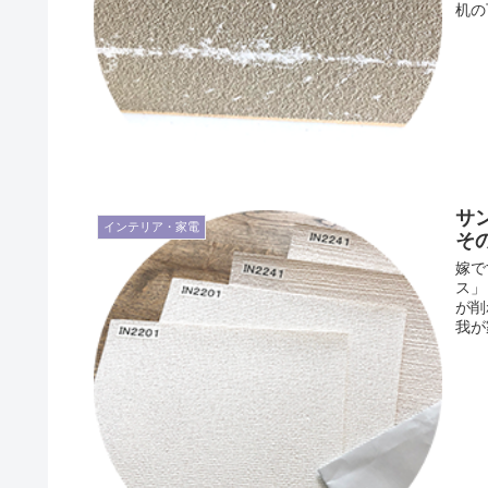
机の
サ
インテリア・家電
そ
嫁で
ス」
が削
我が