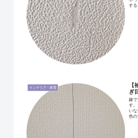
する
【
インテリア・家電
ぎ
嫁で
す。
いな
色の