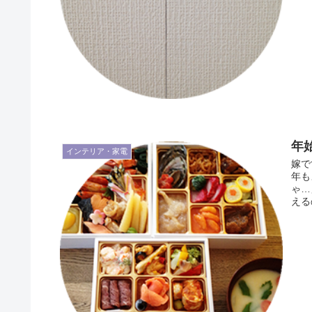
年始
インテリア・家電
嫁で
年も
ゃ…
える