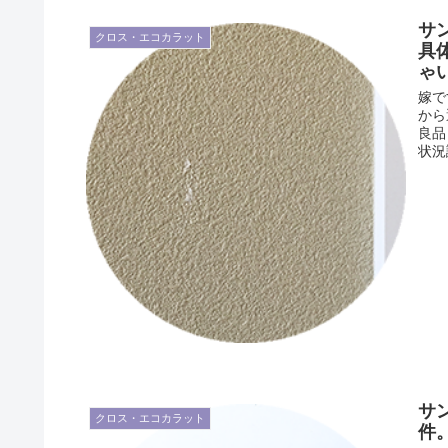
サ
クロス・エコカラット
具
ゃ
嫁で
から
良品
状況
サ
クロス・エコカラット
件