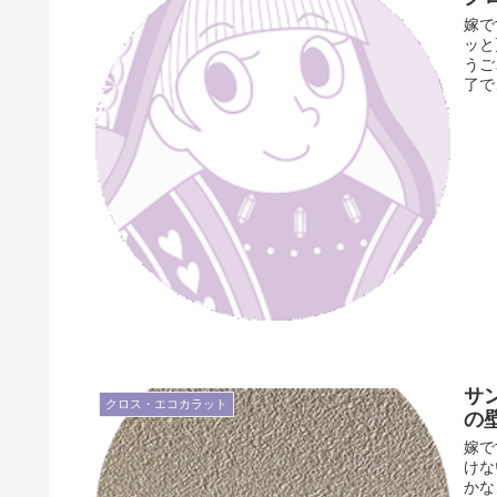
嫁で
ッと
うご
了で
サ
クロス・エコカラット
の
嫁で
けな
かな