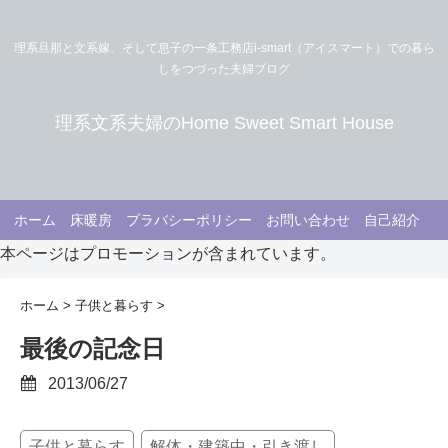
理系旦那と文系嫁、そして息子の一条工務店i-smart（アイスマート）での暮ら
しをつづった夫婦ブログ
理系文系夫婦のHome Sweet Smart House
ホーム
床暖房
プラバシーポリシー
お問い合わせ
自己紹介
本ページはプロモーションが含まれています。
ホーム
>
子供と暮らす
>
最後の記念日
2013/06/27
子供と暮らす
解体・建築中・引き渡し