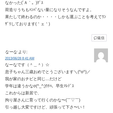
なかった(´Ａ｀。)ｸﾞｽ
荷造りうちもﾊﾝﾊﾟない量になりそうなんですよ。
果たして終わるのか・・・・しかも運ぶことを考えてｳﾝ
ｻﾞﾘしております(＇ェ＇)
返信
なーな
より:
2013/06/28 8:41 AM
なーなです（＾＿＾）☆
息子ちゃん三歳おめでとうございます＼(^o^)／
我が家のおチビと同じ…だけど
学年は違うかなσ(^_^;)ｳﾁﾊ、早生ﾏﾚﾃﾞｽ
これからは新居で、
拘り屋さんに育って行くのかな〜(￣▽￣)
引っ越し大変ですけど、頑張って下さ〜い！