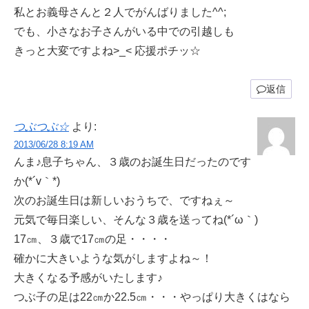
私とお義母さんと２人でがんばりました^^;
でも、小さなお子さんがいる中での引越しも
きっと大変ですよね>_< 応援ポチッ☆
返信
つぶつぶ☆
より:
2013/06/28 8:19 AM
んま♪息子ちゃん、３歳のお誕生日だったのです
か(*´v｀*)
次のお誕生日は新しいおうちで、ですねぇ～
元気で毎日楽しい、そんな３歳を送ってね(*´ω｀)
17㎝、３歳で17㎝の足・・・・
確かに大きいような気がしますよね～！
大きくなる予感がいたします♪
つぶ子の足は22㎝か22.5㎝・・・やっぱり大きくはなら