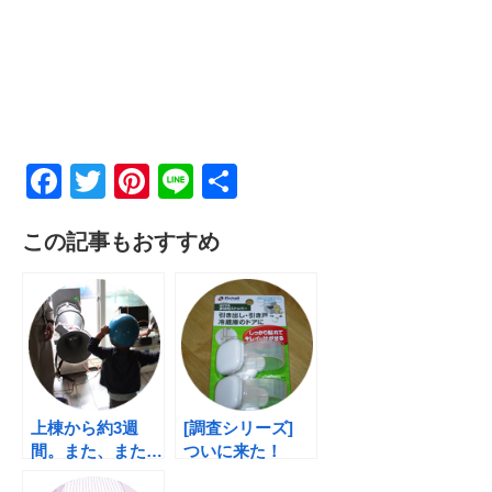
F
T
Pi
Li
共
a
wi
nt
n
有
この記事もおすすめ
c
tt
er
e
e
er
e
b
st
o
o
k
上棟から約3週
[調査シリーズ]
間。また、また…
ついに来た！