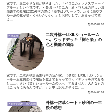
嫁です。庭に小さな花が咲きました。「ベロニカオックスフォード
ブルー」という花です。＜参照＞ベロニカ 新・花と緑の詳しい図
鑑去年の夏場に2次外構の際に「基本はグリーンで、たまに白やブ
ルー系の花が咲くくらいがいい。」とお願いして、おまかせで植
え...
2015.04.03
二次外構〜LIXILショールーム
外構工事
へ。ウッドデッキ「樹ら楽」の
色と機能の関係
嫁です。二次外構計画進行中の我が家。〈参照〉LIXIL | LIXILショ
ールーム立川受付で場所を教えてもらってウッドデッキを見てみる
と……小さい（笑）ショールームの人も「すみません、大きなもの
はこちらにあるんですが…」と申し訳なさそうに、...
2014.08.09
外構〜防草シート＋砂利の一年
入居後の感想・住み心地
後の感想