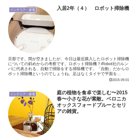
入居2年（４） ロボット掃除機
インテリア・家電
旦那です。間が空きましたが、今日は最近購入したロボット掃除機
についての斜めからの考察です。ロボット掃除機？iRobot社のルン
バに代表される、自動で掃除をする掃除機です。「自動」だからロ
ボット掃除機というのでしょうね。足はなくタイヤで平面を...
2015.09.01
庭の植物を食卓で楽しむ〜2015
インテリア・家電
春〜小さな花が素敵。ベロニカ
オックスフォードブルーとセリ
アの雑貨。