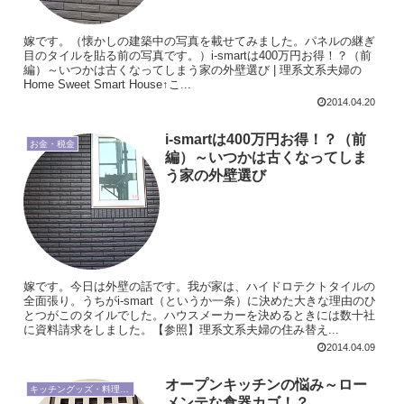
嫁です。（懐かしの建築中の写真を載せてみました。パネルの継ぎ
目のタイルを貼る前の写真です。）i-smartは400万円お得！？（前
編）～いつかは古くなってしまう家の外壁選び | 理系文系夫婦の
Home Sweet Smart House↑こ...
2014.04.20
i-smartは400万円お得！？（前
お金・税金
編）～いつかは古くなってしま
う家の外壁選び
嫁です。今日は外壁の話です。我が家は、ハイドロテクトタイルの
全面張り。うちがi-smart（というか一条）に決めた大きな理由のひ
とつがこのタイルでした。ハウスメーカーを決めるときには数十社
に資料請求をしました。【参照】理系文系夫婦の住み替え...
2014.04.09
オープンキッチンの悩み～ロー
キッチングッズ・料理・お取り寄せ
メンテな食器カゴ！？