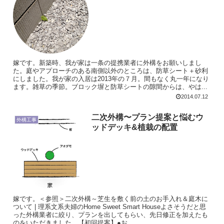
嫁です。新築時、我が家は一条の提携業者に外構をお願いしまし
た。庭やアプローチのある南側以外のところは、防草シート＋砂利
にしました。我が家の入居は2013年の７月。間もなく丸一年になり
ます。雑草の季節。ブロック塀と防草シートの隙間からは、やは...
2014.07.12
二次外構〜プラン提案と悩むウ
外構工事
ッドデッキ&植栽の配置
嫁です。＜参照＞二次外構～芝生を敷く前の土のお手入れ＆庭木に
ついて | 理系文系夫婦のHome Sweet Smart Houseよさそうだと思
った外構業者に絞り、プランを出してもらい、先日修正を加えたも
のをいただきました。【初回提案】●お...