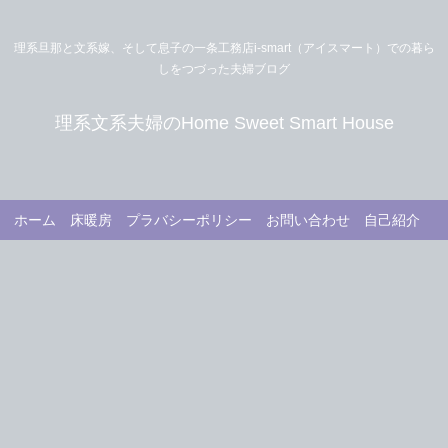
理系旦那と文系嫁、そして息子の一条工務店i-smart（アイスマート）での暮ら
しをつづった夫婦ブログ
理系文系夫婦のHome Sweet Smart House
ホーム
床暖房
プラバシーポリシー
お問い合わせ
自己紹介