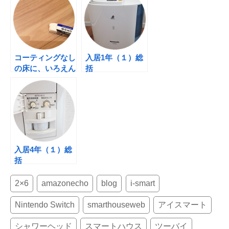
b
st
o
o
k
コーティングなし
入居1年（１）総
の床に、いろえん
括
ぴつでゴリゴリ
（汗）
入居4年（１）総
括
2×6
amazonecho
blog
i-smart
Nintendo Switch
smarthouseweb
アイスマート
シャワーヘッド
スマートハウス
ツーバイ