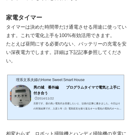
家電タイマー
タイマーは決めた時間帯だけ通電させる用途に使ってい
ます。これで電化上手を100%有効活用できます。
たとえば昼間にする必要のない、バッテリーの充電を安
い深夜電力でします。詳細は下記記事参照してくださ
い。
理系文系夫婦のHome Sweet Smart House
男の城 番外編 プログラムタイマで電気と上手に
付き合う
🕒️2014/11/22
旦那です。昼の高い電気代を回避したいと、以前の記事に書きました。今日はそ
の対策結果です。入居１年（2）電気収支を振り返るオール電化の電気代オール電
化の家では昼の電気代は大変です。夏はおよそ深夜の3倍になります。同じ電力
(Wh)を使っても電気代が昼と深夜では3倍くらいの差になるのです。電気の基本
電力、Whとは、1Wの電力を1時間使った場合の使用量です。電気には電圧Vと電
流Aがあります。それぞれボルトとアンペアと呼びます。小学生の理科の時間に
相変わらず、ロボット掃除機とハンディ掃除機の充電に
習ったと思いますが、2つの電池を直列に繋ぐと豆電球は明るくなり、並列に...