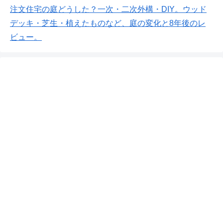
注文住宅の庭どうした？一次・二次外構・DIY。ウッド
デッキ・芝生・植えたものなど、庭の変化と8年後のレ
ビュー。