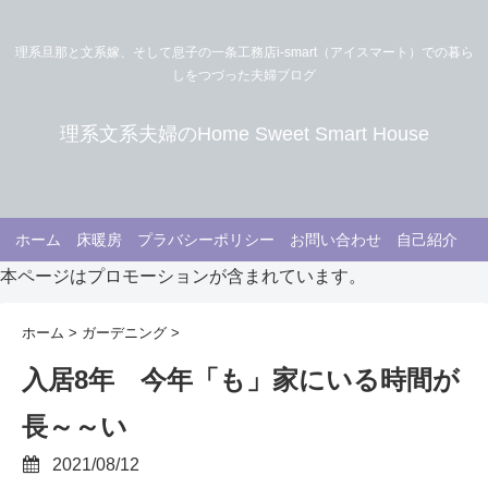
理系旦那と文系嫁、そして息子の一条工務店i-smart（アイスマート）での暮ら
しをつづった夫婦ブログ
理系文系夫婦のHome Sweet Smart House
ホーム
床暖房
プラバシーポリシー
お問い合わせ
自己紹介
本ページはプロモーションが含まれています。
ホーム
>
ガーデニング
>
入居8年 今年「も」家にいる時間が
長～～い
2021/08/12