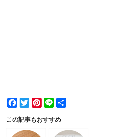
F
T
Pi
Li
共
a
wi
nt
n
有
この記事もおすすめ
c
tt
er
e
e
er
e