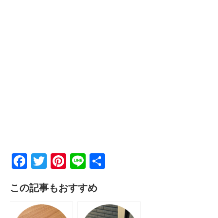
F
T
Pi
Li
共
a
wi
nt
n
有
この記事もおすすめ
c
tt
er
e
e
er
e