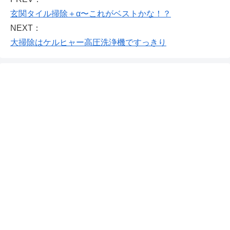
玄関タイル掃除＋α〜これがベストかな！？
NEXT：
大掃除はケルヒャー高圧洗浄機ですっきり