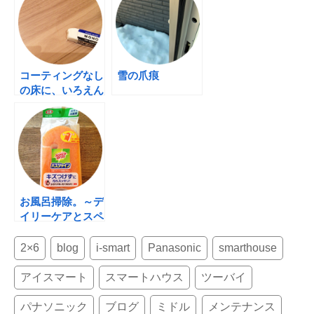
b
st
o
o
k
コーティングなし
雪の爪痕
の床に、いろえん
ぴつでゴリゴリ
（汗）
お風呂掃除。～デ
イリーケアとスペ
シャルケア
2×6
blog
i-smart
Panasonic
smarthouse
アイスマート
スマートハウス
ツーバイ
パナソニック
ブログ
ミドル
メンテナンス