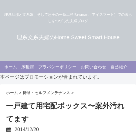
理系旦那と文系嫁、そして息子の一条工務店i-smart（アイスマート）での暮ら
しをつづった夫婦ブログ
理系文系夫婦のHome Sweet Smart House
ホーム
床暖房
プラバシーポリシー
お問い合わせ
自己紹介
本ページはプロモーションが含まれています。
ホーム
>
掃除・セルフメンテナンス
>
一戸建て用宅配ボックス〜案外汚れ
てます
2014/12/20