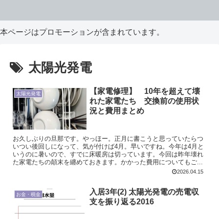
本ページはプロモーションが含まれています。
太陽光発電
【家電修理】 10年を超えて壊
太陽光発電
れた家電たち 交換前の使用状
況と費用まとめ
お久しぶりの旦那です。やっほー。正月に書こうと思っていたらつ
いつい後回しになって、気が付けば4月。早いですね。今年は4月と
いうのに暑いので、すでに床暖房は切っています。今回は昨年壊れ
た家電たちの顛末を纏めておきます。かかった費用についてもご...
2026.04.15
入居3年(2) 太陽光発電の売電収
お金・税金
支を振り返る2016