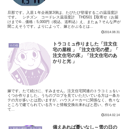
旦那です。入居１年企画第3弾は、たびたび登場するこの温湿度計
です。 シチズン コードレス温湿度計 THD501【取寄せ（お届
けまで4-...価格：5,000円（税込、送料込）え、またぁ？そんな声が
聞こえそうです。よりによって、嫁とかぶるとは...
2014.08.31
トラコミュ作りました「注文住
その他
宅の屋根 」「注文住宅の壁」「
注文住宅の床」「注文住宅のあ
かりと光 」
嫁です。たて続けに、すみません。注文住宅関連のトラコミュをい
くつか作りました。うちのブロブを見ていただいている方は一条カ
テの方が多いとは思いますが、ハウスメーカーに関係なく、色々な
ところで建てられている方々と情報交換出来ればと思い、作らせ
て...
2014.02.14
備えあれば憂いなし～雪の日の
入居後の感想・住み心地