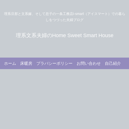
理系旦那と文系嫁、そして息子の一条工務店i-smart（アイスマート）での暮ら
しをつづった夫婦ブログ
理系文系夫婦のHome Sweet Smart House
ホーム
床暖房
プラバシーポリシー
お問い合わせ
自己紹介