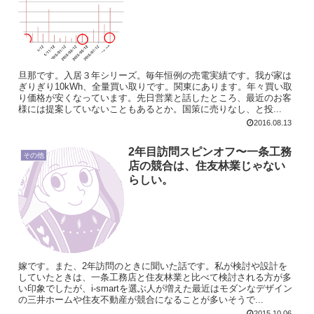
旦那です。入居３年シリーズ。毎年恒例の売電実績です。我が家は
ぎりぎり10kWh、全量買い取りです。関東にあります。年々買い取
り価格が安くなっています。先日営業と話したところ、最近のお客
様には提案していないこともあるとか。国策に売りなし、と投...
2016.08.13
2年目訪問スピンオフ〜一条工務
その他
店の競合は、住友林業じゃない
らしい。
嫁です。また、2年訪問のときに聞いた話です。私が検討や設計を
していたときは、一条工務店と住友林業と比べて検討される方が多
い印象でしたが、i-smartを選ぶ人が増えた最近はモダンなデザイン
の三井ホームや住友不動産が競合になることが多いそうで...
2015.10.06