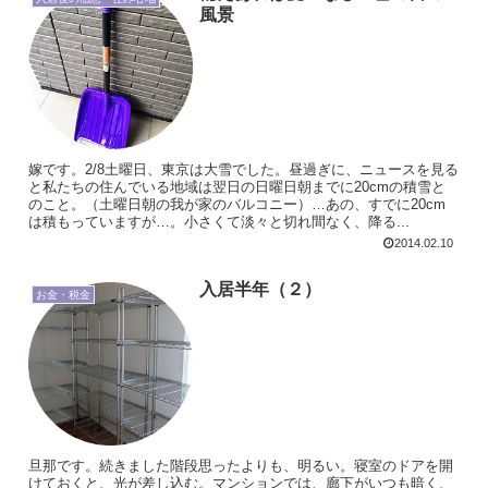
風景
嫁です。2/8土曜日、東京は大雪でした。昼過ぎに、ニュースを見る
と私たちの住んでいる地域は翌日の日曜日朝までに20cmの積雪と
のこと。（土曜日朝の我が家のバルコニー）…あの、すでに20cm
は積もっていますが…。小さくて淡々と切れ間なく、降る...
2014.02.10
入居半年（２）
お金・税金
旦那です。続きました階段思ったよりも、明るい。寝室のドアを開
けておくと、光が差し込む。マンションでは、廊下がいつも暗く、