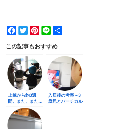
F
T
Pi
Li
共
a
wi
nt
n
有
この記事もおすすめ
c
tt
er
e
e
er
e
b
st
o
o
k
上棟から約3週
入居後の考察～3
間。また、また…
歳児とバーチカル
ブラインド