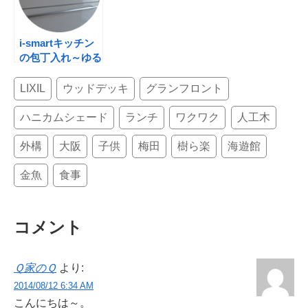
i-smartキッチン
の包丁入れ～ゆる
め（！？）のチャ
イルドロック
LIXIL
ウッドデッキ
グランフロント
ハニカムシェード
ランチ
ワクワク
人工木
外構
大阪
子供
梅田
樹ら楽
海遊館
金魚
食事
コメント
Ｑ家のＱ
より:
2014/08/12 6:34 AM
こんにちは～。