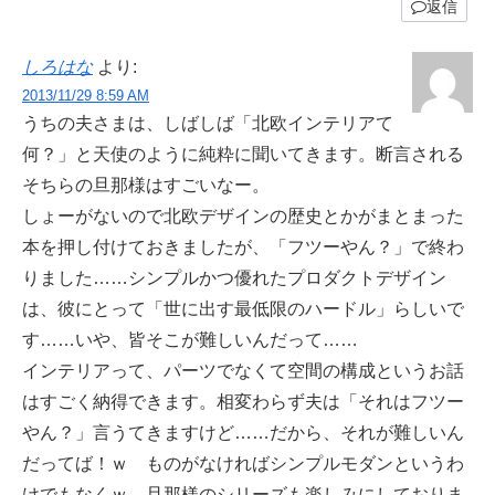
返信
しろはな
より:
2013/11/29 8:59 AM
うちの夫さまは、しばしば「北欧インテリアて
何？」と天使のように純粋に聞いてきます。断言される
そちらの旦那様はすごいなー。
しょーがないので北欧デザインの歴史とかがまとまった
本を押し付けておきましたが、「フツーやん？」で終わ
りました……シンプルかつ優れたプロダクトデザイン
は、彼にとって「世に出す最低限のハードル」らしいで
す……いや、皆そこが難しいんだって……
インテリアって、パーツでなくて空間の構成というお話
はすごく納得できます。相変わらず夫は「それはフツー
やん？」言うてきますけど……だから、それが難しいん
だってば！ｗ ものがなければシンプルモダンというわ
けでもなくｗ 旦那様のシリーズも楽しみにしておりま