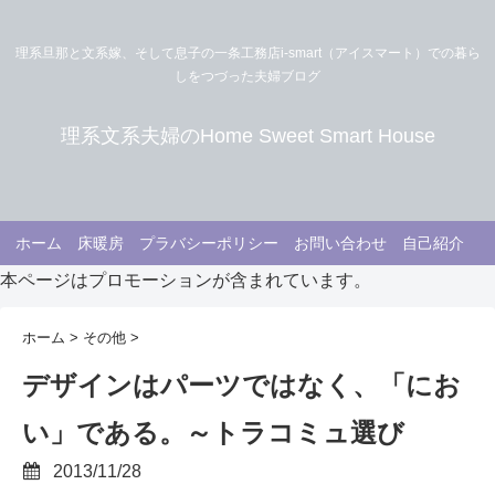
理系旦那と文系嫁、そして息子の一条工務店i-smart（アイスマート）での暮ら
しをつづった夫婦ブログ
理系文系夫婦のHome Sweet Smart House
ホーム
床暖房
プラバシーポリシー
お問い合わせ
自己紹介
本ページはプロモーションが含まれています。
ホーム
>
その他
>
デザインはパーツではなく、「にお
い」である。～トラコミュ選び
2013/11/28