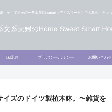
嫁、そして息子の一条工務店i-smart（アイスマート）での暮らしをつ
文系夫婦のHome Sweet Smart Ho
床暖房
プラバシーポリシー
お問い合わせ
サイズのドイツ製植木鉢。〜雑貨を