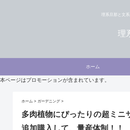
理系旦那と文系
理系
ホーム
本ページはプロモーションが含まれています。
ホーム
>
ガーデニング
>
多肉植物にぴったりの超ミニ
追加購入して、量産体制！！