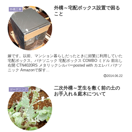
外構～宅配ボックス設置で困る
外構工事
こと
嫁です。以前、マンション暮らしだったときに頻繁に利用していた
宅配ボックス。パナソニック 宅配ボックス COMBO ミドル 前出し
右開 CTN4020RS メタリックシルバーposted with カエレバ パナソ
ニック Amazonで探す...
2014.06.22
二次外構～芝生を敷く前の土の
ガーデニング
お手入れ＆庭木について