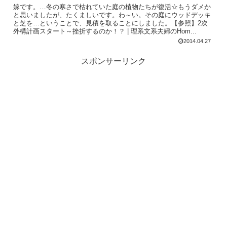
嫁です。…冬の寒さで枯れていた庭の植物たちが復活☆もうダメか
と思いましたが、たくましいです。わ～い。その庭にウッドデッキ
と芝を…ということで、見積を取ることにしました。【参照】2次
外構計画スタート～挫折するのか！？ | 理系文系夫婦のHom...
2014.04.27
スポンサーリンク