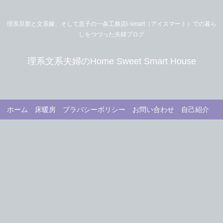
理系旦那と文系嫁、そして息子の一条工務店i-smart（アイスマート）での暮ら
しをつづった夫婦ブログ
理系文系夫婦のHome Sweet Smart House
ホーム
床暖房
プラバシーポリシー
お問い合わせ
自己紹介