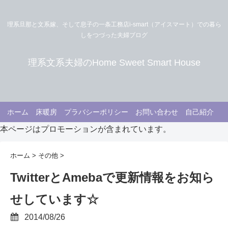
理系旦那と文系嫁、そして息子の一条工務店i-smart（アイスマート）での暮ら
しをつづった夫婦ブログ
理系文系夫婦のHome Sweet Smart House
ホーム
床暖房
プラバシーポリシー
お問い合わせ
自己紹介
本ページはプロモーションが含まれています。
ホーム
>
その他
>
TwitterとAmebaで更新情報をお知ら
せしています☆
2014/08/26