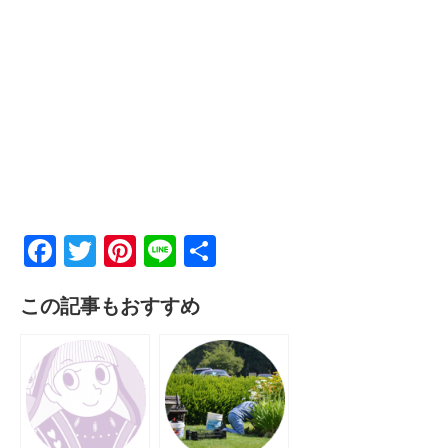
F
T
Pi
Li
共
a
wi
nt
n
有
この記事もおすすめ
c
tt
er
e
e
er
e
b
st
o
o