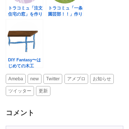
k
トラコミュ「注文
トラコミュ「一条
住宅の窓」を作り
園芸部！！」作り
ました
ました
DIY Fantasy〜は
じめての木工
DIY。プロロー
グ。
Ameba
new
Twitter
アメブロ
お知らせ
ツイッター
更新
コメント