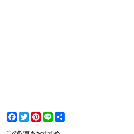
F
T
Pi
Li
共
a
wi
nt
n
有
この記事もおすすめ