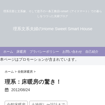
理系旦那と文系嫁、そして息子の一条工務店i-smart（アイスマート）での暮ら
しをつづった夫婦ブログ
理系文系夫婦のHome Sweet Smart House
ホーム
床暖房
プラバシーポリシー
お問い合わせ
自己紹介
本ページはプロモーションが含まれています。
ホーム
>
全館床暖房
>
理系：床暖房の驚き！
2012/08/24
全館床暖房
土地探し〜設計まで