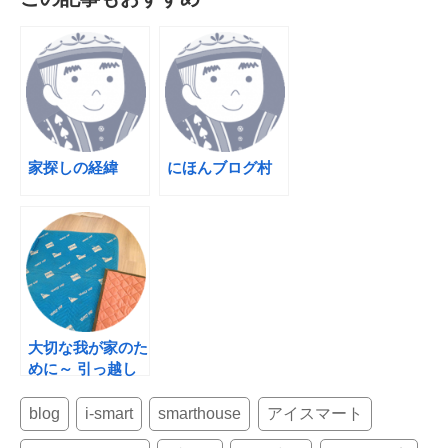
c
tt
er
e
e
er
e
b
st
o
o
k
家探しの経緯
にほんブログ村
大切な我が家のた
めに～ 引っ越し
のときに伝えてお
くとよいこと
blog
i-smart
smarthouse
アイスマート