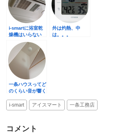
o
o
k
i-smartに浴室乾
外は灼熱、中
燥機はいらない
は。。。
の！？
一条ハウスってど
のくらい音が響く
の？with KIDS
i-smart
アイスマート
一条工務店
コメント