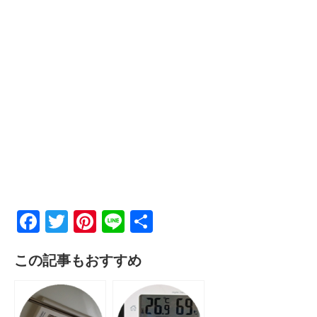
F
T
Pi
Li
共
a
wi
nt
n
有
この記事もおすすめ
c
tt
er
e
e
er
e
b
st