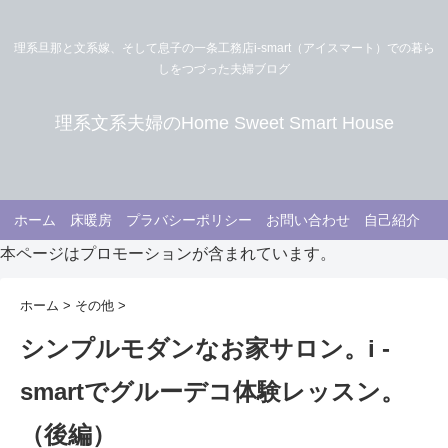
理系旦那と文系嫁、そして息子の一条工務店i-smart（アイスマート）での暮ら
しをつづった夫婦ブログ
理系文系夫婦のHome Sweet Smart House
ホーム
床暖房
プラバシーポリシー
お問い合わせ
自己紹介
本ページはプロモーションが含まれています。
ホーム
>
その他
>
シンプルモダンなお家サロン。i -
smartでグルーデコ体験レッスン。
（後編）