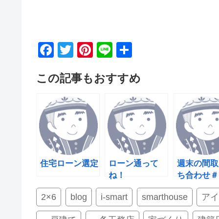
F
T
Pi
Li
共
a
wi
nt
n
有
この記事もおすすめ
c
tt
er
e
e
er
e
b
st
o
o
k
住宅ローン選定
ローン通って
週末の間取
ね！
ち合わせ＃
向けて
2×6
blog
i-smart
smarthouse
ア