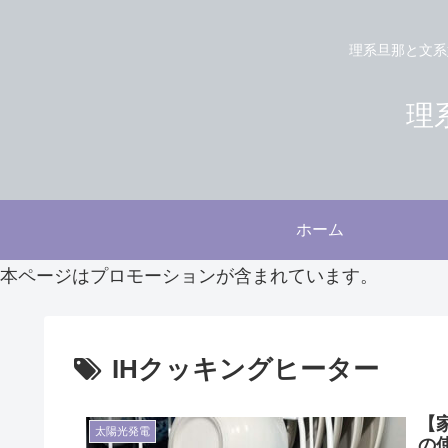
理系旦那と文系
理系
ホーム
本ページはプロモーションが含まれています。
IHクッキングヒーター
【
太陽光発電
の