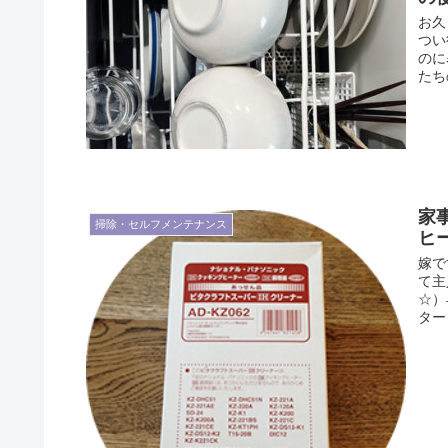
お久
つい
のに
たち
家
掃除・セルフメンテナンス
ヒ
嫁で
て主
☆）
ター