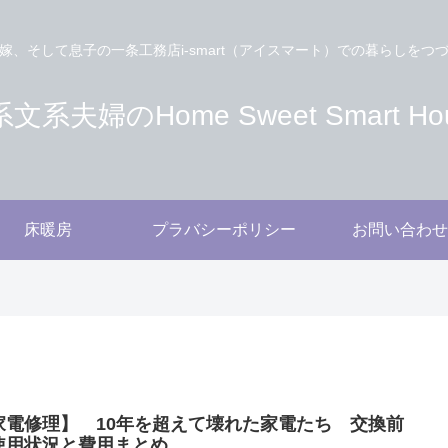
嫁、そして息子の一条工務店i-smart（アイスマート）での暮らしをつ
文系夫婦のHome Sweet Smart Ho
床暖房
プラバシーポリシー
お問い合わせ
家電修理】 10年を超えて壊れた家電たち 交換前
使用状況と費用まとめ