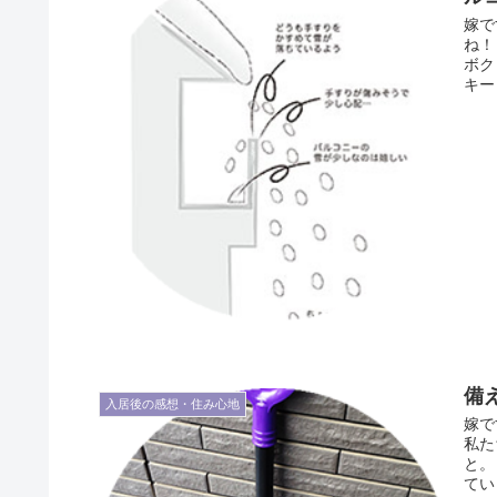
嫁で
ね！
ボク
キー 
備
入居後の感想・住み心地
嫁で
私た
と。
てい