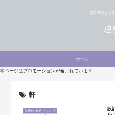
理系旦那と文系
理系
ホーム
本ページはプロモーションが含まれています。
軒
設
入居後の感想・住み心地
ル