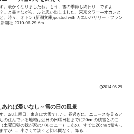
す。暖かくなりましたね。もう、雪の季節も終わり…ですよ
？…と書きながら、ふと思い出しました。東京タワー―オカンと
と、時々、オトン (新潮文庫)posted with カエレバリリー・フラン
新潮社 2010-06-29 Am...
2014.03.29
えあれば憂いなし～雪の日の風景
す。2/8土曜日、東京は大雪でした。昼過ぎに、ニュースを見ると
ちの住んでいる地域は翌日の日曜日朝までに20cmの積雪とのこ
（土曜日朝の我が家のバルコニー）…あの、すでに20cmは積もっ
ますが…。小さくて淡々と切れ間なく、降る...