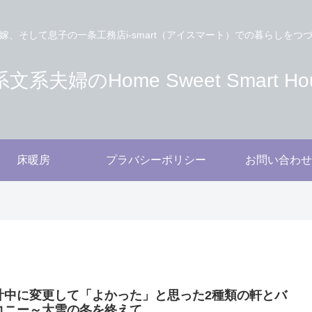
嫁、そして息子の一条工務店i-smart（アイスマート）での暮らしをつ
文系夫婦のHome Sweet Smart Ho
床暖房
プラバシーポリシー
お問い合わせ
計中に変更して「よかった」と思った2種類の軒とバ
コニー～大雪の冬を終えて