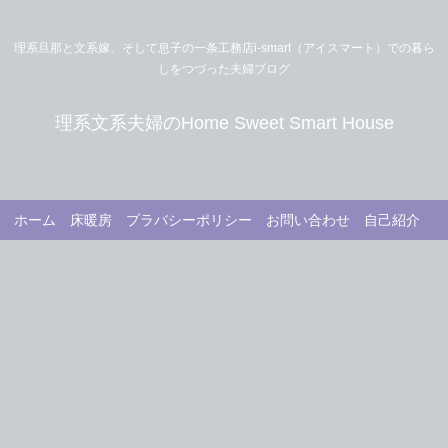
理系旦那と文系嫁、そして息子の一条工務店i-smart（アイスマート）での暮ら
しをつづった夫婦ブログ
理系文系夫婦のHome Sweet Smart House
ホーム
床暖房
プラバシーポリシー
お問い合わせ
自己紹介