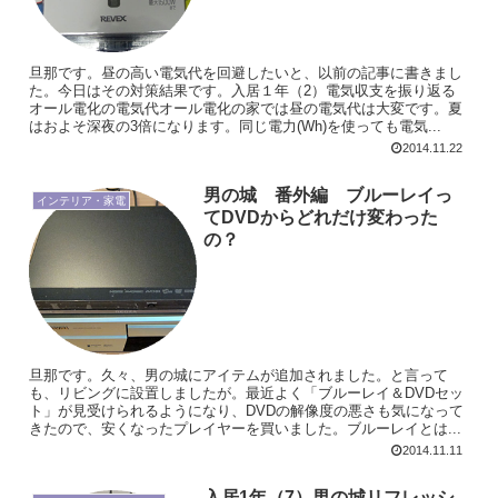
旦那です。昼の高い電気代を回避したいと、以前の記事に書きまし
た。今日はその対策結果です。入居１年（2）電気収支を振り返る
オール電化の電気代オール電化の家では昼の電気代は大変です。夏
はおよそ深夜の3倍になります。同じ電力(Wh)を使っても電気...
2014.11.22
男の城 番外編 ブルーレイっ
インテリア・家電
てDVDからどれだけ変わった
の？
旦那です。久々、男の城にアイテムが追加されました。と言って
も、リビングに設置しましたが。最近よく「ブルーレイ＆DVDセッ
ト」が見受けられるようになり、DVDの解像度の悪さも気になって
きたので、安くなったプレイヤーを買いました。ブルーレイとは...
2014.11.11
入居1年（7）男の城リフレッシ