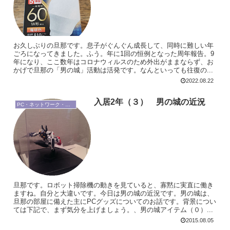
お久しぶりの旦那です。息子がぐんぐん成長して、同時に難しい年
ごろになってきました。ふう。年に1回の恒例となった周年報告。9
年になり、ここ数年はコロナウィルスのため外出がままならず、お
かげで旦那の「男の城」活動は活発です。なんといっても往復の...
2022.08.22
入居2年（３） 男の城の近況
PC・ネットワーク・周辺機器
旦那です。ロボット掃除機の動きを見ていると、寡黙に実直に働き
ますね。自分と大違いです。今日は男の城の近況です。男の城は、
旦那の部屋に備えた主にPCグッズについてのお話です。背景につい
ては下記で、まず気分を上げましょう。、男の城アイテム（０）...
2015.08.05