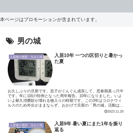
本ページはプロモーションが含まれています。
男の城
入居10年 一つの区切りと暑かっ
入居後の感想・住み心地
た夏
お久しぶりの旦那です。息子がぐんぐん成長して、思春期真っ只中
です。年に1回の恒例となった周年報告。10年になりました。いよ
いよ耐久消費財が壊れる物入りの時期です。この3年はコロナウィ
ルスのため外出がままならず、おかげで旦那の「男の城」活動は...
2023.11.20
入居9年 暑い夏にまた1年を振り
入居後の感想・住み心地
返る