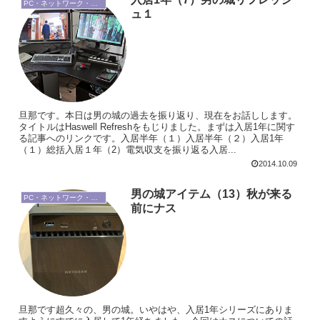
PC・ネットワーク・周辺機器
ュ１
旦那です。本日は男の城の過去を振り返り、現在をお話しします。
タイトルはHaswell Refreshをもじりました。まずは入居1年に関す
る記事へのリンクです。入居半年（１）入居半年（２）入居1年
（１）総括入居１年（2）電気収支を振り返る入居...
2014.10.09
男の城アイテム（13）秋が来る
PC・ネットワーク・周辺機器
前にナス
旦那です超久々の、男の城。いやはや、入居1年シリーズにありま