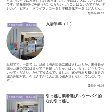
すようにすでに入居して1年経ちました。今回はナスについての話
です。情報爆発PCを使うだけならたいしたことはないのですが、デ
ジカメ、ビデオ、ドライブレコーダと非構造化データはどんどん...
2014.09.13
入居半年（１）
入居後の感想・住み心地
旦那です。一部では、旦那は海外出張に飛ばされたとか、鬼番長が
掘った庭の穴にはまって年を越したとか。はい、もう、どうとでも
いってください。かぜで寝込んでいました。嫁が時おり載せる男の
城の外観写真、今はさすがに人が立つ踏み場もない、ではないで
す...
2014.01.16
引っ越し業者選び～ツーバイ的
入居後の感想・住み心地
なお引っ越し