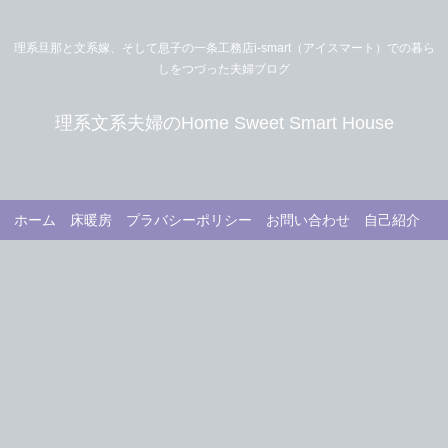
理系旦那と文系嫁、そして息子の一条工務店i-smart（アイスマート）での暮ら
しをつづった夫婦ブログ
理系文系夫婦のHome Sweet Smart House
ホーム
床暖房
プラバシーポリシー
お問い合わせ
自己紹介