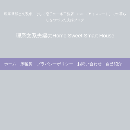
理系旦那と文系嫁、そして息子の一条工務店i-smart（アイスマート）での暮ら
しをつづった夫婦ブログ
理系文系夫婦のHome Sweet Smart House
ホーム
床暖房
プラバシーポリシー
お問い合わせ
自己紹介