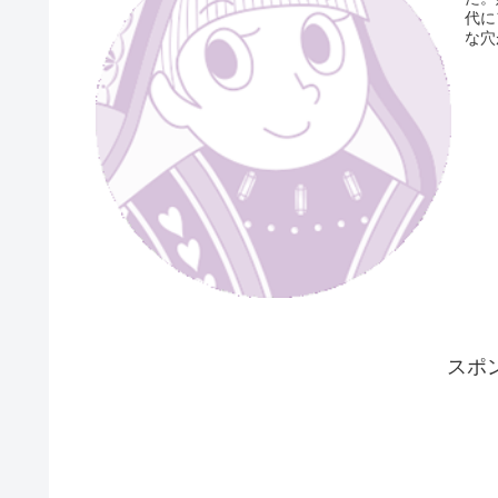
代に
な穴
スポ