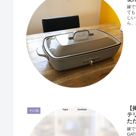
嫁で
ても
しい
ら、
【
その他
テ
た
嫁で
GA