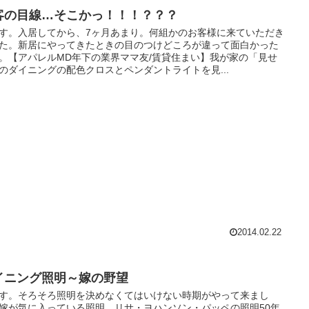
客の目線…そこかっ！！！？？？
す。入居してから、7ヶ月あまり。何組かのお客様に来ていただき
た。新居にやってきたときの目のつけどころが違って面白かった
。【アパレルMD年下の業界ママ友/賃貸住まい】我が家の「見せ
のダイニングの配色クロスとペンダントライトを見...
2014.02.22
イニング照明～嫁の野望
す。そろそろ照明を決めなくてはいけない時期がやって来まし
嫁が気に入っている照明。リサ・ヨハンソン・パッペの照明50年