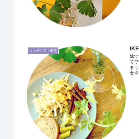
I
インテリア・家電
嫁で
てワ
まう
食卓