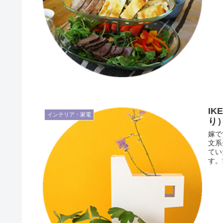
I
インテリア・家電
り
嫁で
文系
てい
す。