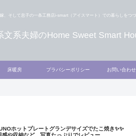
嫁、そして息子の一条工務店i-smart（アイスマート）での暮らしをつ
文系夫婦のHome Sweet Smart Ho
床暖房
プラバシーポリシー
お問い合わせ
RUNOホットプレートグランデサイズでたこ焼き✨✨
用感や収納など、写真たっぷりでレビュー。