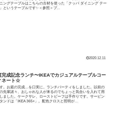
ニングテーブルはこちらの古材を使った「クッパ ダイニング テー
」というテーブルです✨＜参照＞ブ...
2020.12.11
庭完成記念ランチ〜IKEAでカジュアルテーブルコー
ィネート☆
す。お庭の完成…を口実に、ランチパーティをしました。以前の
の先輩諸々、おしゃれな人が来るのでちょっと気合いを入れて用
しました。ケークサレ、ローストビーフは手作りです。サービン
タンドは「IKEA 365+」。配色クロスと照明が...