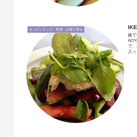
I
キッチングッズ・料理・お取り寄せ
嫁で
AO
で、
入っ