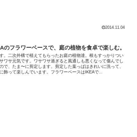
2014.11.04
KEAのフラワーベースで、庭の植物を食卓で楽しむ。
す。二次外構で植えてもらったお庭の植物達。根もすっかりつい
サワサ元気です。ワサワサ過ぎると風通しも悪くなって傷んでし
ので、たま〜に剪定します。剪定した葉っぱはきれいに洗って、
に飾って楽しんでいます。フラワーベースはIKEAで...