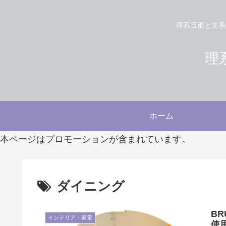
理系旦那と文系
理系
ホーム
本ページはプロモーションが含まれています。
ダイニング
B
インテリア・家電
使