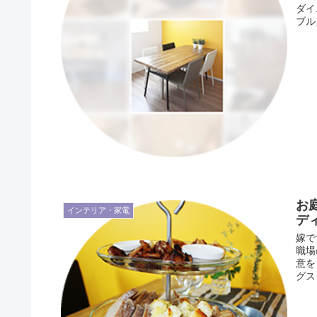
ダイ
ブル
お
インテリア・家電
デ
嫁で
職場
意を
グス