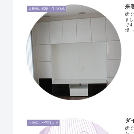
来
入居後の感想・住み心地
嫁で
まし
です
場」
ダ
土地探し〜設計まで
嫁で
た。