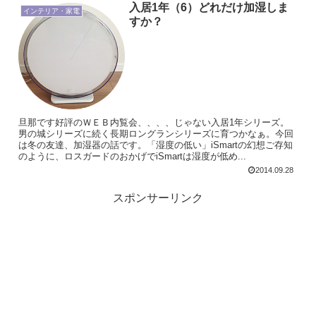
入居1年（6）どれだけ加湿しま
インテリア・家電
すか？
旦那です好評のＷＥＢ内覧会、、、、じゃない入居1年シリーズ。
男の城シリーズに続く長期ロングランシリーズに育つかなぁ。今回
は冬の友達、加湿器の話です。「湿度の低い」iSmartの幻想ご存知
のように、ロスガードのおかげでiSmartは湿度が低め...
2014.09.28
スポンサーリンク