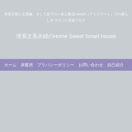
理系旦那と文系嫁、そして息子の一条工務店i-smart（アイスマート）での暮ら
しをつづった夫婦ブログ
理系文系夫婦のHome Sweet Smart House
ホーム
床暖房
プラバシーポリシー
お問い合わせ
自己紹介