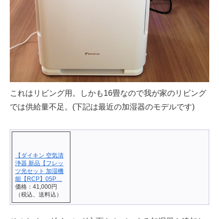
これはリビング用。しかも16畳なので我が家のリビング
では供給量不足。(下記は最近の加湿器のモデルです)
【ダイキン 空気清
浄器 新品【フレッ
ツ光セット 加湿機
能【RCP】05P…
価格：41,000円
（税込、送料込）