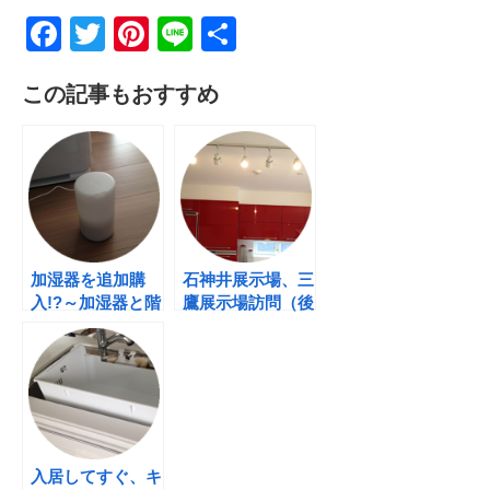
F
T
Pi
Li
共
a
wi
nt
n
有
この記事もおすすめ
c
tt
er
e
e
er
e
b
st
o
o
k
加湿器を追加購
石神井展示場、三
入!?～加湿器と階
鷹展示場訪問（後
段とロスガードの
編）
関係
入居してすぐ、キ