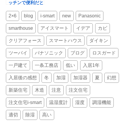
ッチンで便利だと
思ったところ。
2×6
blog
i-smart
new
Panasonic
smarthouse
アイスマート
イデア
カビ
クリアフォース
スマートハウス
ダイキン
ツーバイ
パナソニック
ブログ
ロスガード
一戸建て
一条工務店
低い
入居1年
入居後の感想
冬
加湿
加湿器
夏
幻想
新築住宅
木造
注意
注文住宅
注文住宅i-smart
温湿度計
湿度
調湿機能
適切
除湿
高い