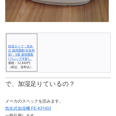
加湿タイプ：気化
式 適用畳数(木造和
室)：5畳 適用畳数
(プレハブ洋室)…
価格：12,840円
（税込、送料込）
で、加湿足りているの？
メーカのスペックを読みます。
気化式加湿機 FE-KFH03
一部引用します。