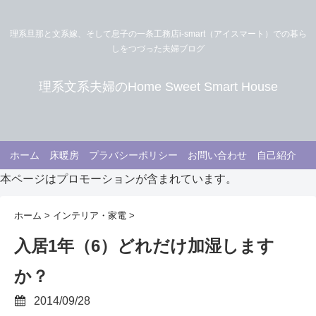
理系旦那と文系嫁、そして息子の一条工務店i-smart（アイスマート）での暮ら
しをつづった夫婦ブログ
理系文系夫婦のHome Sweet Smart House
ホーム
床暖房
プラバシーポリシー
お問い合わせ
自己紹介
本ページはプロモーションが含まれています。
ホーム
>
インテリア・家電
>
入居1年（6）どれだけ加湿します
か？
2014/09/28