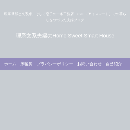
理系旦那と文系嫁、そして息子の一条工務店i-smart（アイスマート）での暮ら
しをつづった夫婦ブログ
理系文系夫婦のHome Sweet Smart House
ホーム
床暖房
プラバシーポリシー
お問い合わせ
自己紹介