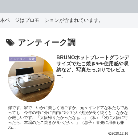
本ページはプロモーションが含まれています。
アンティーク調
BRUNOホットプレートグランデ
インテリア・家電
サイズでたこ焼き✨✨使用感や収
納など、写真たっぷりでレビュ
ー。
嫁です。家で、いかに楽しく過ごすか。元々インドアな私たちであ
っても、今年の様に外に自由に出づらい状況が長く続くと、なかな
か厳しいです。「大阪帰りたかったなぁ…」（私）「次に大阪に行
ったら、本場のたこ焼きが食べたい。」（息子）春先に用事も兼
ね...
2020.12.16