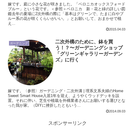
嫁です。庭に小さな花が咲きました。「ベロニカオックスフォード
ブルー」という花です。＜参照＞ベロニカ 新・花と緑の詳しい図
鑑去年の夏場に2次外構の際に「基本はグリーンで、たまに白やブ
ルー系の花が咲くくらいがいい。」とお願いして、おまかせで植
え...
2015.04.03
二次外構のために、鉢を買
ガーデニング
う！？〜ガーデニングショップ
「グリーンギャラリーガーデン
ズ」に行く
嫁です。〈参照〉ガーデニング・二次外溝 | 理系文系夫婦のHome
Sweet Smart House入居1年を迎え、ようやくウッドデッキを設
置。それに伴い、芝生や植栽を外構業者さんにお願いする運びとな
った我が家。（DIYに挫折したともいう...
2014.09.03
スポンサーリンク