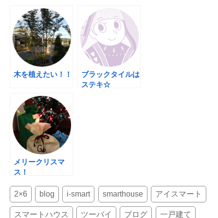
e
er
e
b
st
o
o
k
木を植えたい！！
ブラックタイルは
ステキ☆
メリークリスマ
ス！
2×6
blog
i-smart
smarthouse
アイスマート
スマートハウス
ツーバイ
ブログ
一戸建て