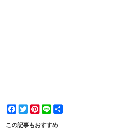
F
T
Pi
Li
共
a
wi
nt
n
有
この記事もおすすめ
c
tt
er
e