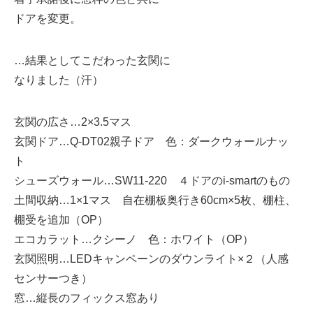
ドアを変更。
…結果としてこだわった玄関に
なりました（汗）
玄関の広さ…2×3.5マス
玄関ドア…Q-DT02親子ドア 色：ダークウォールナッ
ト
シューズウォール…SW11-220 ４ドアのi-smartのもの
土間収納…1×1マス 自在棚板奥行き60cm×5枚、棚柱、
棚受を追加（OP）
エコカラット…クシーノ 色：ホワイト（OP）
玄関照明…LEDキャンペーンのダウンライト×２（人感
センサーつき）
窓…縦長のフィックス窓あり