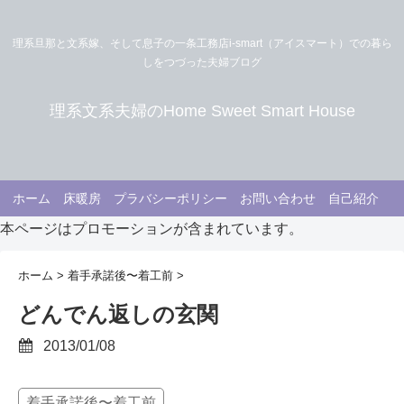
理系旦那と文系嫁、そして息子の一条工務店i-smart（アイスマート）での暮ら
しをつづった夫婦ブログ
理系文系夫婦のHome Sweet Smart House
ホーム
床暖房
プラバシーポリシー
お問い合わせ
自己紹介
本ページはプロモーションが含まれています。
ホーム
>
着手承諾後〜着工前
>
どんでん返しの玄関
2013/01/08
着手承諾後〜着工前