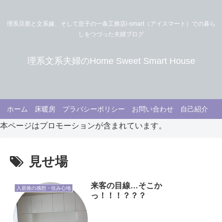
理系旦那と文系嫁、そして息子の一条工務店i-smart（アイスマート）での暮ら
しをつづった夫婦ブログ
理系文系夫婦のHome Sweet Smart House
ホーム
床暖房
プラバシーポリシー
お問い合わせ
自己紹介
本ページはプロモーションが含まれています。
見せ場
来客の目線…そこか
入居後の感想・住み心地
っ！！！？？？