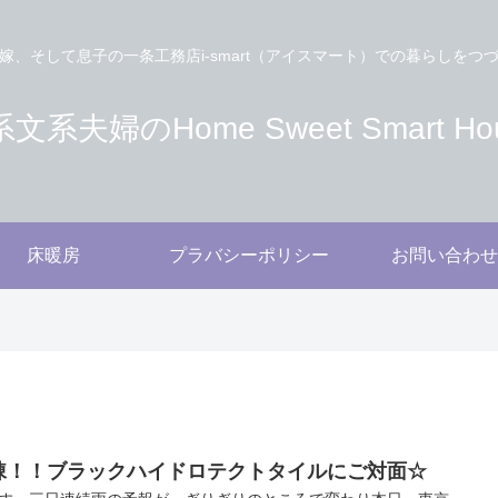
嫁、そして息子の一条工務店i-smart（アイスマート）での暮らしをつ
文系夫婦のHome Sweet Smart Ho
床暖房
プラバシーポリシー
お問い合わせ
棟！！ブラックハイドロテクトタイルにご対面☆