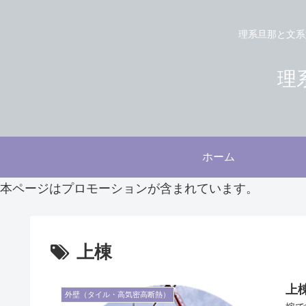
理系旦那と文系
理系
ホーム
本ページはプロモーションが含まれています。
上棟
上
外壁（タイル・高気密高断熱）