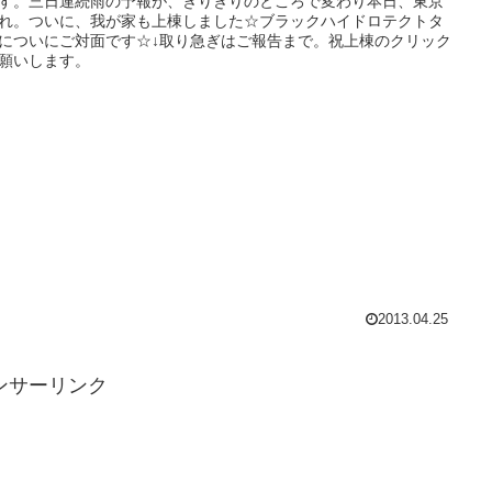
す。三日連続雨の予報が、ぎりぎりのところで変わり本日、東京
れ。ついに、我が家も上棟しました☆ブラックハイドロテクトタ
についにご対面です☆↓取り急ぎはご報告まで。祝上棟のクリック
願いします。
2013.04.25
ンサーリンク