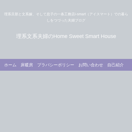
理系旦那と文系嫁、そして息子の一条工務店i-smart（アイスマート）での暮ら
しをつづった夫婦ブログ
理系文系夫婦のHome Sweet Smart House
ホーム
床暖房
プラバシーポリシー
お問い合わせ
自己紹介