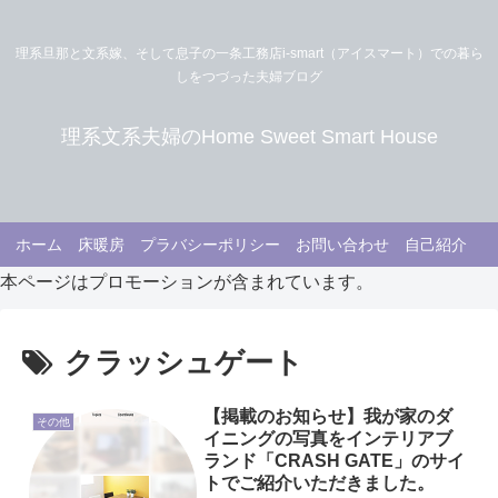
理系旦那と文系嫁、そして息子の一条工務店i-smart（アイスマート）での暮ら
しをつづった夫婦ブログ
理系文系夫婦のHome Sweet Smart House
ホーム
床暖房
プラバシーポリシー
お問い合わせ
自己紹介
本ページはプロモーションが含まれています。
クラッシュゲート
【掲載のお知らせ】我が家のダ
その他
イニングの写真をインテリアブ
ランド「CRASH GATE」のサイ
トでご紹介いただきました。