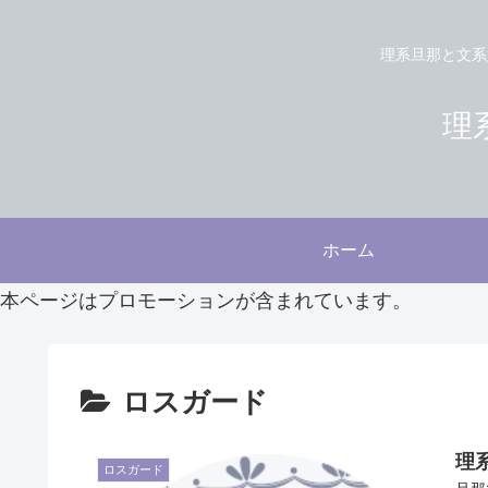
理系旦那と文系
理系
ホーム
本ページはプロモーションが含まれています。
ロスガード
理
ロスガード