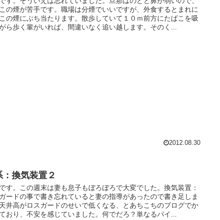
です。そういえば忘れていました。旦那はのどと鼻が弱いので、
この煙が苦手です。職場は分煙でいいですが、外食するとまれに
この煙にぶち当たります。散歩していて１０ｍ前方にたばこを吸
がら歩く輩がいれば、間違いなく追い越します。そのく...
2012.08.30
系：換気装置２
です。この週末は妻も息子もぼろぼろで大変でした。換気装置：
ガードの事で書き忘れていると妻の指導があったので書き足しま
天井高がロスガードのせいで低くなる、とあちこちのブログでか
ており、不安を感じていました。何でだろ？単なるパイ...