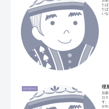
旦那
たば
たば
いな
理
ロスガード
旦那
ロス
す。
かれ