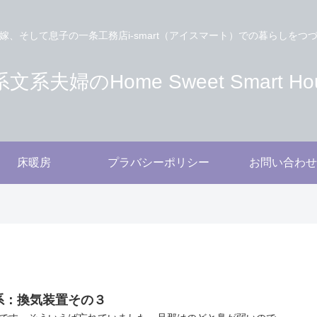
嫁、そして息子の一条工務店i-smart（アイスマート）での暮らしをつ
文系夫婦のHome Sweet Smart Ho
床暖房
プラバシーポリシー
お問い合わせ
系：換気装置その３