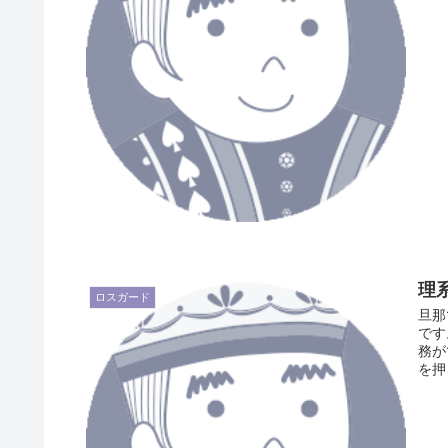
理
ロスガード
旦那
です
務が
を押