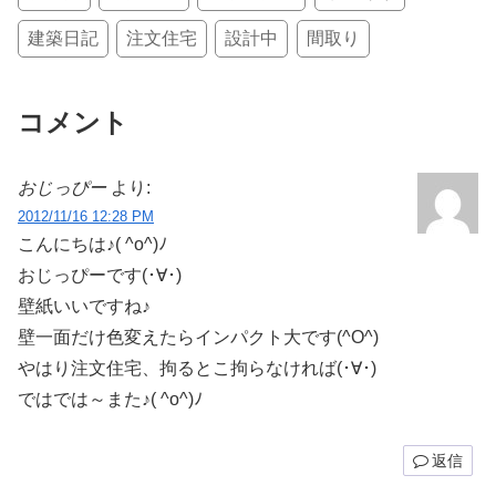
建築日記
注文住宅
設計中
間取り
コメント
おじっぴー
より:
2012/11/16 12:28 PM
こんにちは♪( ^o^)ﾉ
おじっぴーです(･∀･)
壁紙いいですね♪
壁一面だけ色変えたらインパクト大です(^O^)
やはり注文住宅、拘るとこ拘らなければ(･∀･)
ではでは～また♪( ^o^)ﾉ
返信