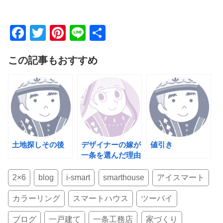
F
T
Pi
Li
共
a
wi
nt
n
有
この記事もおすすめ
c
tt
er
e
e
er
e
b
st
o
o
k
土地探しその後
デザイナーの嫁が
値引き
一条を選んだ理由
（後編）
2×6
blog
i-smart
smarthouse
アイスマート
カラーリング
スマートハウス
ツーバイ
ブログ
一戸建て
一条工務店
家づくり