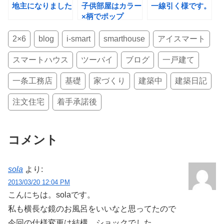
k
地主になりました
子供部屋はカラー
一線引く様です。
×柄でポップ
に！！
2×6
blog
i-smart
smarthouse
アイスマート
スマートハウス
ツーバイ
ブログ
一戸建て
一条工務店
基礎
家づくり
建築中
建築日記
注文住宅
着手承諾後
コメント
sola
より:
2013/03/20 12:04 PM
こんにちは。solaです。
私も横長な鏡のお風呂をいいなと思ってたので
今回の仕様変更は結構、ショックでした。