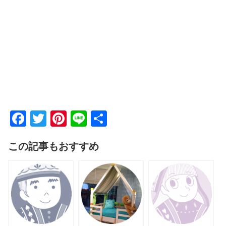
F
T
Pi
Li
共
a
wi
nt
n
有
この記事もおすすめ
c
tt
er
e
e
er
e
b
st
o
o