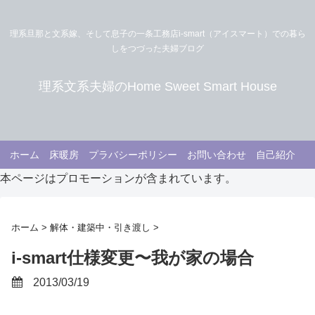
理系旦那と文系嫁、そして息子の一条工務店i-smart（アイスマート）での暮ら
しをつづった夫婦ブログ
理系文系夫婦のHome Sweet Smart House
ホーム
床暖房
プラバシーポリシー
お問い合わせ
自己紹介
本ページはプロモーションが含まれています。
ホーム
>
解体・建築中・引き渡し
>
i-smart仕様変更〜我が家の場合
2013/03/19